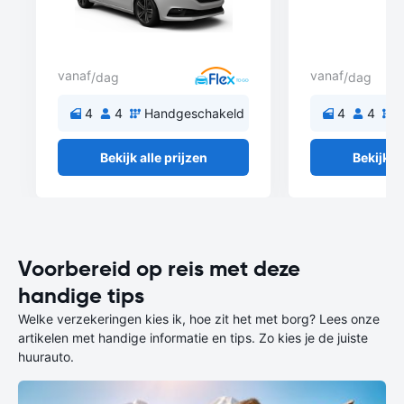
vanaf
vanaf
/dag
/dag
4
4
Handgeschakeld
4
4
H
Bekijk alle prijzen
Bekijk al
Voorbereid op reis met deze
handige tips
Welke verzekeringen kies ik, hoe zit het met borg? Lees onze
artikelen met handige informatie en tips. Zo kies je de juiste
huurauto.