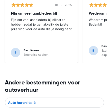
10-08-2025
Fijn om veel aanbieders bij
Wederom pr
Fijn om veel aanbieders bij elkaar te
Wederom prim
hebben zodat je gemakkelijk de juiste
Bedankt!
prijs vind voor de auto die je nodig hebt
Bas 
Bart Koren
B
Exer 
B
Enterprise Aachen
Airpo
Andere bestemmingen voor
autoverhuur
Auto huren Italië