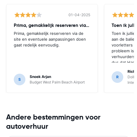
01-04-2025
Prima, gemakkelijk reserveren via de
Toen ik jull
Prima, gemakkelijk reserveren via de
Toen ik julli
site en eventuele aanpassingen doen
aan de balie,
gaat redelijk eenvoudig.
voorletters 
probleem is 
verhuurders e
dus dat Hap
huurders nog 
Rich
Snoek Arjan
R
Dolla
S
Budget West Palm Beach Airport
Inter
Andere bestemmingen voor
autoverhuur