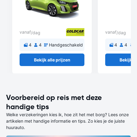
vanaf
vanaf
/dag
/dag
4
4
Handgeschakeld
4
4
A
Bekijk alle prijzen
Bekijk al
Voorbereid op reis met deze
handige tips
Welke verzekeringen kies ik, hoe zit het met borg? Lees onze
artikelen met handige informatie en tips. Zo kies je de juiste
huurauto.