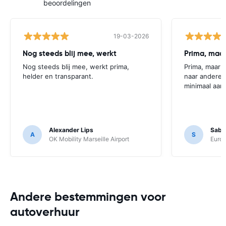
beoordelingen
19-03-2026
Nog steeds blij mee, werkt
Prima, maar
Nog steeds blij mee, werkt prima,
Prima, maar 
helder en transparant.
naar andere 
minimaal aa
Alexander Lips
Sabie
A
S
OK Mobility Marseille Airport
Europ
Andere bestemmingen voor
autoverhuur