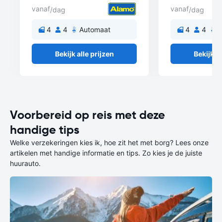
vanaf
vanaf
/dag
/dag
4
4
Automaat
4
4
A
Bekijk alle prijzen
Bekijk al
Voorbereid op reis met deze
handige tips
Welke verzekeringen kies ik, hoe zit het met borg? Lees onze
artikelen met handige informatie en tips. Zo kies je de juiste
huurauto.