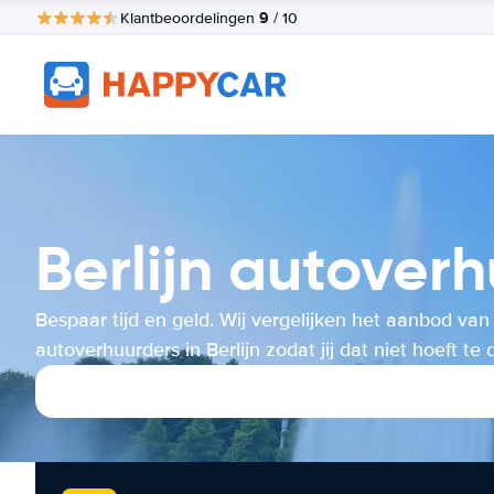
9
Klantbeoordelingen
/ 10
Berlijn autoverh
Bespaar tijd en geld. Wij vergelijken het aanbod van
autoverhuurders in Berlijn zodat jij dat niet hoeft te 