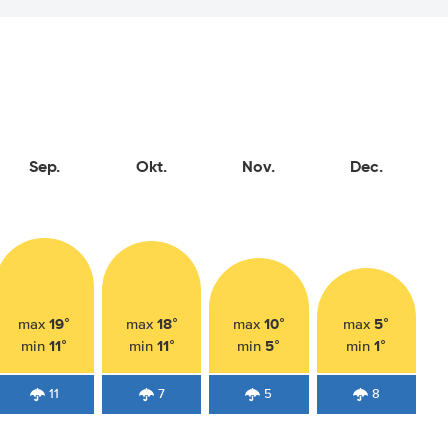
Sep.
Okt.
Nov.
Dec.
19°
18°
10°
5°
max
max
max
max
11°
11°
5°
1°
min
min
min
min
11
7
5
8