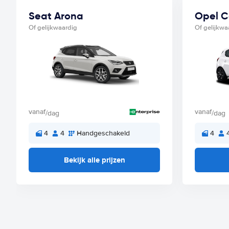
Seat Arona
Opel C
Of gelijkwaardig
Of gelijkwa
vanaf
vanaf
/dag
/dag
4
4
Handgeschakeld
4
Bekijk alle prijzen