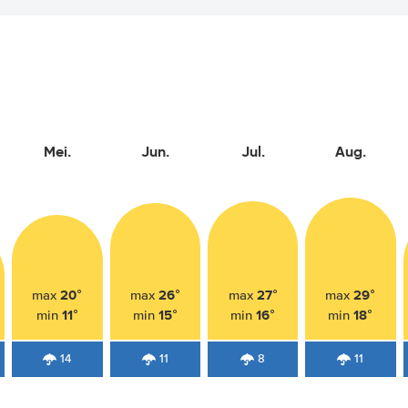
Mei.
Jun.
Jul.
Aug.
20°
26°
27°
29°
max
max
max
max
11°
15°
16°
18°
min
min
min
min
14
11
8
11