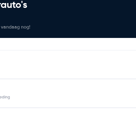
rauto's
er vandaag nog!
ieding