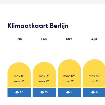
Klimaatkaart Berlijn
Jan.
Feb.
Mrt.
Apr.
6°
7°
12°
12°
max
max
max
max
3°
2°
2°
5°
min
min
min
min
17
15
2
9