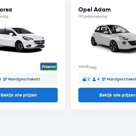
orsa
Opel Adam
ardig
Of gelijkwaardig
vanaf
/dag
4
Handgeschakeld
2
4
Handgeschake
Bekijk alle prijzen
Bekijk alle prijzen