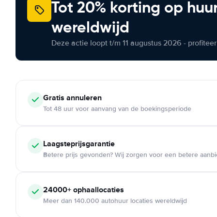
Tot 20% korting op huu
wereldwijd
Deze actie loopt t/m 11 augustus 2026 - profite
Gratis annuleren
Tot 48 uur voor aanvang van de boekingsperiode
Laagsteprijsgarantie
Betere prijs gevonden? Wij zorgen voor een betere aanb
24000+ ophaallocaties
Meer dan 140.000 autohuur locaties wereldwijd