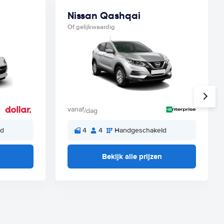
Nissan Qashqai
Of gelijkwaardig
vanaf
/dag
ld
4
4
Handgeschakeld
Bekijk alle prijzen