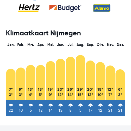
Klimaatkaart Nijmegen
Jan.
Feb.
Mrt.
Apr.
Mei.
Jun.
Jul.
Aug.
Sep.
Okt.
Nov.
Dec.
7°
9°
13°
13°
19°
23°
26°
29°
20°
18°
12°
6°
3°
3°
4°
5°
9°
12°
14°
15°
12°
10°
7°
3°
22
10
5
12
14
13
8
5
17
12
21
21