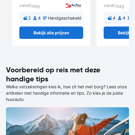
vanaf
vanaf
/dag
/dag
2
4
Handgeschakeld
4
4
H
Bekijk alle prijzen
Bekijk al
Voorbereid op reis met deze
handige tips
Welke verzekeringen kies ik, hoe zit het met borg? Lees onze
artikelen met handige informatie en tips. Zo kies je de juiste
huurauto.