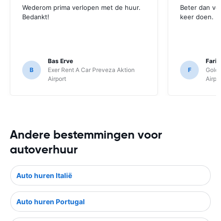
Wederom prima verlopen met de huur.
Beter dan ve
Bedankt!
keer doen.
Bas Erve
Fari
B
Exer Rent A Car Preveza Aktion
F
Goldc
Airport
Airpo
Andere bestemmingen voor
autoverhuur
Auto huren Italië
Auto huren Portugal