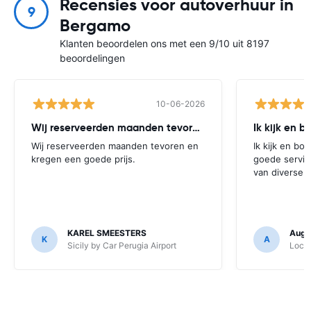
Recensies voor autoverhuur in
9
Bergamo
Klanten beoordelen ons met een 9/10 uit 8197
beoordelingen
10-06-2026
Wij reserveerden maanden tevoren en
Ik kijk en b
Wij reserveerden maanden tevoren en
Ik kijk en boe
kregen een goede prijs.
goede servic
van diverse a
KAREL SMEESTERS
Augus
K
A
Sicily by Car Perugia Airport
Locau