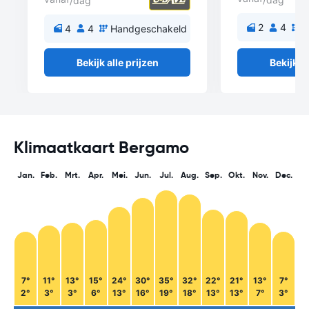
/dag
2
4
H
4
4
Handgeschakeld
Bekijk alle prijzen
Bekijk al
Klimaatkaart Bergamo
Jan.
Feb.
Mrt.
Apr.
Mei.
Jun.
Jul.
Aug.
Sep.
Okt.
Nov.
Dec.
7°
11°
13°
15°
24°
30°
35°
32°
22°
21°
13°
7°
2°
3°
3°
6°
13°
16°
19°
18°
13°
13°
7°
3°